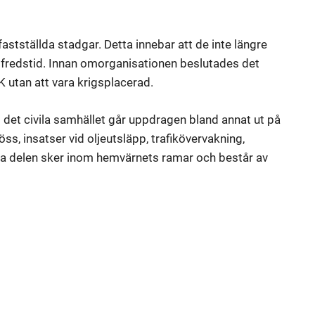
astställda stadgar. Detta innebar att de inte längre
 fredstid. Innan omorganisationen beslutades det
FK utan att vara krigsplacerad.
I det civila samhället går uppdragen bland annat ut på
jöss, insatser vid oljeutsläpp, trafikövervakning,
ära delen sker inom hemvärnets ramar och består av