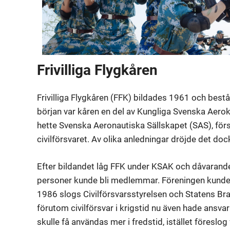
Frivilliga Flygkåren
Frivilliga Flygkåren (FFK) bildades 1961 och best
början var kåren en del av Kungliga Svenska Aero
hette Svenska Aeronautiska Sällskapet (SAS), försök
civilförsvaret. Av olika anledningar dröjde det dock
Efter bildandet låg FFK under KSAK och dåvarande
personer kunde bli medlemmar. Föreningen kunde i
1986 slogs Civilförsvarsstyrelsen och Statens B
förutom civilförsvar i krigstid nu även hade ansva
skulle få användas mer i fredstid, istället föreslog