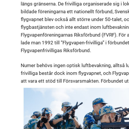
längs gränserna. De frivilliga organiserade sig i lo
bildade föreningarna ett nationellt förbund, Sve
flygvapnet blev också allt större under 50-talet, o
flygbastjänsten och inte endast inom luftbevaknin
Flygvapenföreningarnas Riksförbund (FVRF). För at
lade man 1992 till ”Flygvapen-frivilliga” i förbu
Flygvapenfrivilligas Riksförbund.
Numer behövs ingen optisk luftbevakning, alltså
frivilliga består dock inom flygvapnet, och Flygva
att vara ett stöd till Försvarsmakten. Förbundet u