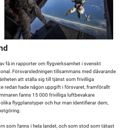
und
av få in rapporter om flygverksamhet i svenskt
rsonal. Försvarsledningen tillsammans med dåvarande
en att ställa sig till tjänst som frivilliga
te redan hade någon uppgift i försvaret, framförallt
mmaren fanns 15 000 frivilliga luftbevakare
i olika flygplanstyper och hur man identifierar dem,
nstgöring.
rn som fanns i hela landet, och som stod som tätast