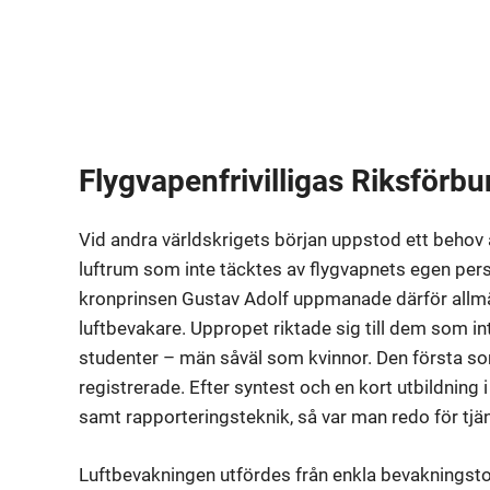
Flygvapenfrivilligas Riksförb
Vid andra världskrigets början uppstod ett behov 
luftrum som inte täcktes av flygvapnets egen pe
kronprinsen Gustav Adolf uppmanade därför allmänhet
luftbevakare. Uppropet riktade sig till dem som in
studenter – män såväl som kvinnor. Den första so
registrerade. Efter syntest och en kort utbildning 
samt rapporteringsteknik, så var man redo för tjä
Luftbevakningen utfördes från enkla bevakningsto