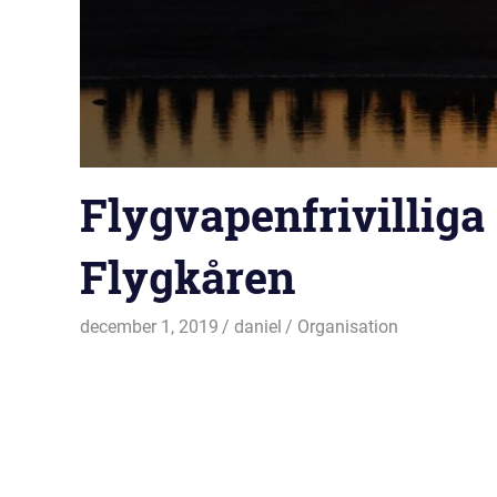
Flygvapenfrivilliga 
Flygkåren
december 1, 2019
daniel
Organisation