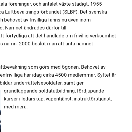
kala föreningar, och antalet växte stadigt. 1955
nska Luftbevakningsförbundet (SLBF). Det svenska
ch behovet av frivilliga fanns nu även inom
g. Namnet ändrades därför till
t förtydliga att det handlade om frivillig verksamhet
ndets namn. 2000 beslöt man att anta namnet
 luftbevakning som görs med ögonen. Behovet av
penfrivilliga har idag cirka 4500 medlemmar. Syftet är
tbildar underrättelsesoldater, samt ger
grundläggande soldatutbildning, fördjupande
kurser i ledarskap, vapentjänst, instruktörstjänst,
med mera.