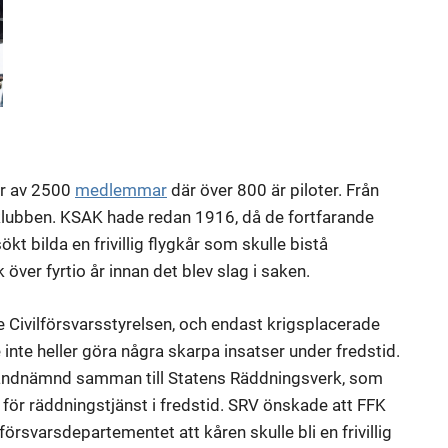
år av 2500
medlemmar
där över 800 är piloter. Från
klubben. KSAK hade redan 1916, då de fortfarande
t bilda en frivillig flygkår som skulle bistå
 över fyrtio år innan det blev slag i saken.
 Civilförsvarsstyrelsen, och endast krigsplacerade
nte heller göra några skarpa insatser under fredstid.
randnämnd samman till Statens Räddningsverk, som
r för räddningstjänst i fredstid. SRV önskade att FFK
 försvarsdepartementet att kåren skulle bli en frivillig