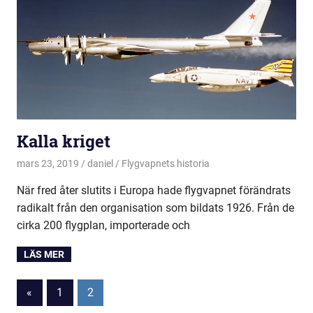
Kalla kriget
mars 23, 2019
daniel
Flygvapnets historia
När fred åter slutits i Europa hade flygvapnet förändrats
radikalt från den organisation som bildats 1926. Från de
cirka 200 flygplan, importerade och
Sidnumrering
Previous
«
1
2
Posts